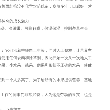
有机西红柿没有化学农药残留，皮薄多汁，口感好，营
然神奇的成长魅力！
高垄、滴灌带、可降解膜，保温保湿，抑制杂草生长，
，让它们沿着垂绳向上生长，同时人工整枝，让营养主
能使用任何农药和除草剂，因此开始一次又一次地人工
水果、小水果、残果、病果和形状不正确的水果，使健
长到一个人多高了。为了给所有的水果提供营养，基地
里工作的同事们非常兴奋，因为这是劳动的果实，也是
心，万事如意！