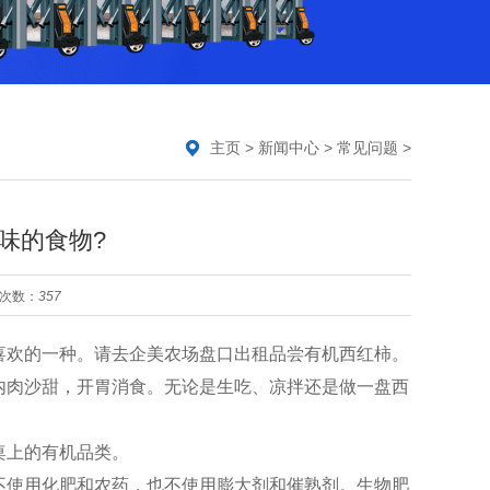
主页
>
新闻中心
>
常见问题
>
味的食物?
次数：
357
喜欢的一种。请去企美农场
盘口出租
品尝有机西红柿。
内肉沙甜，开胃消食。无论是生吃、凉拌还是做一盘西
桌上的有机品类。
不使用化肥和农药，也不使用膨大剂和催熟剂。生物肥