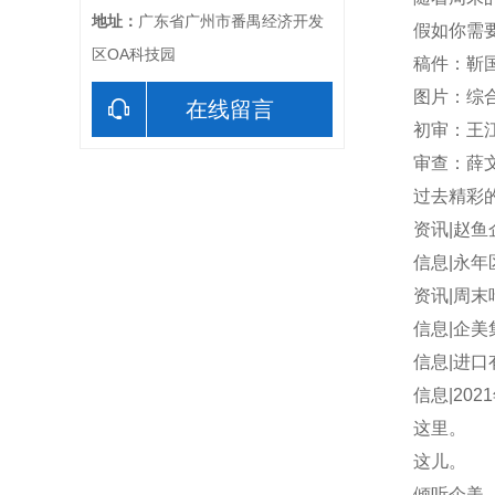
地址：
广东省广州市番禺经济开发
假如你需
区OA科技园
稿件：靳
图片：综
在线留言
初审：王
审查：薛
过去精彩
资讯|赵
信息|永
资讯|周
信息|企美
信息|进
信息|20
这里。
这儿。
倾听企美