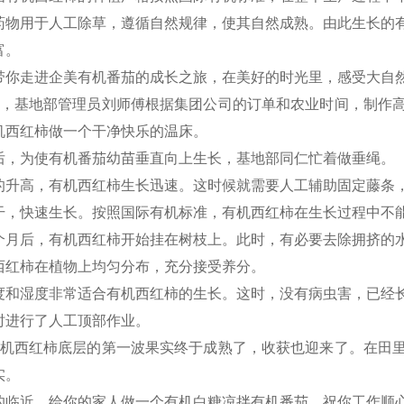
药物用于人工除草，遵循自然规律，使其自然成熟。由此生长的
富。
带你走进企美有机番茄的成长之旅，在美好的时光里，感受大自
天，基地部管理员刘师傅根据集团公司的订单和农业时间，制作
机西红柿做一个干净快乐的温床。
后，为使有机番茄幼苗垂直向上生长，基地部同仁忙着做垂绳。
的升高，有机西红柿生长迅速。这时候就需要人工辅助固定藤条
干，快速生长。按照国际有机标准，有机西红柿在生长过程中不
个月后，有机西红柿开始挂在树枝上。此时，有必要去除拥挤的
西红柿在植物上均匀分布，充分接受养分。
度和湿度非常适合有机西红柿的生长。这时，没有病虫害，已经
时进行了人工顶部作业。
有机西红柿底层的第一波果实终于成熟了，收获也迎来了。在田
实。
的临近，给你的家人做一个有机白糖凉拌有机番茄，祝你工作顺