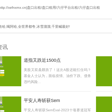
tp://xefnxmx.cn|盘口出租/盘口租用/六仔平台出租/六仔盘口出租
姓哈,喝阿哈,全世界都夸,冰雪溜溜,千里喊最好!
资讯
道指又跌近1500点
美股又双叒叕跌了！这次A股还能扛住吗？
基金人士认为，面临疫情、油价下跌、债务
违约风险...
平安人寿斩获Sem
平安人寿斩获SemEval-2023十项赛道冠军