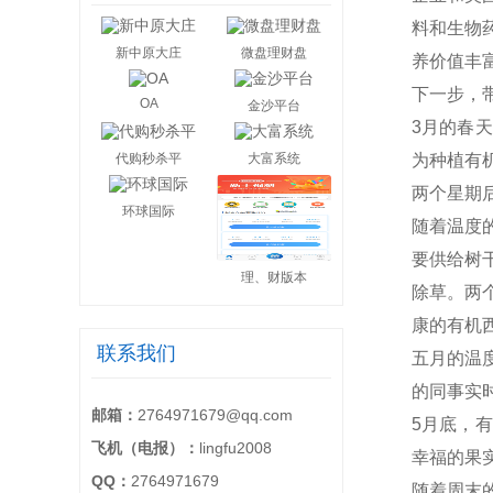
料和生物
新中原大庄
微盘理财盘
养价值丰
下一步，
OA
金沙平台
3月的春
代购秒杀平
大富系统
为种植有
两个星期
环球国际
随着温度
要供给树
理、财版本
除草。两
康的有机
联系我们
五月的温
的同事实
邮箱：
2764971679@qq.com
5月底，
飞机（电报）：
lingfu2008
幸福的果
QQ：
2764971679
随着周末