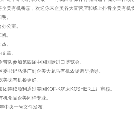
要企美有机番茄，欢迎你来企美各大直营店和线上抖音企美有机
国明。
合办公室。
江帆。
文杰。
的文章。
鱼企带队参加第四届中国国际进口博览会。
年区委书记马洪广到企美大龙马有机农场调研指导。
末吃美味有机餐更好。
集团连续顺利通过美国KOF-K犹太KOSHER工厂审核。
口有机食品企美同样专业。
21年中央一号文件发布。
。