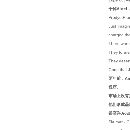
Wipe out Ai
干掉Airt
ProdyotPran
Just imagin
charged the
There were 
They formed
They deserv
Good that J
两年前，Ai
程序。
市场上没有
他们形成垄
很高兴Jio
Skumar - Ch