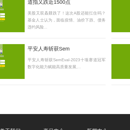
道指又跌近1500点
美股又双叒叕跌了！这次A股还能扛住吗？
基金人士认为，面临疫情、油价下跌、债务
违约风险...
平安人寿斩获Sem
平安人寿斩获SemEval-2023十项赛道冠军
数字化能力赋能高质量发展,...