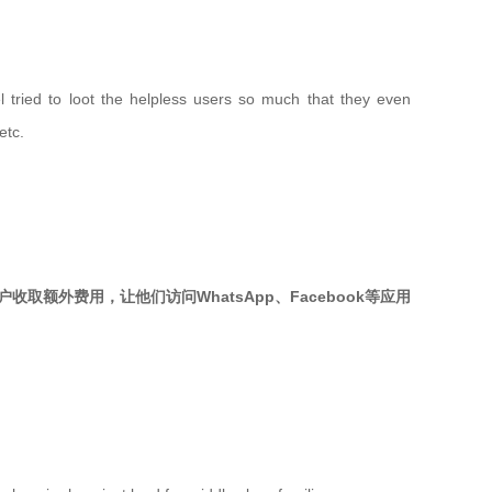
el tried to loot the helpless users so much that they even
etc.
用户收取额外费用，让他们访问WhatsApp、Facebook等应用