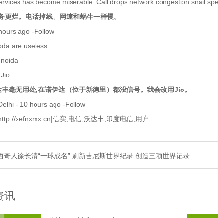
rvices has become miserable. Call drops network congestion snail sp
务更烂。电话掉线、网速和蜗牛一样慢。
hours ago -Follow
voda are useless
 noida
o Jio
和沃达丰毫无用处,在诺伊达（位于新德里）都没信号。我会改用Jio。
Delhi - 10 hours ago -Follow
tp://xefnxmx.cn|信实,电信,沃达丰,印度电信,用户
西奇人徐长清“一球成名” 刷新吉尼斯世界纪录 创造三项世界记录
资讯