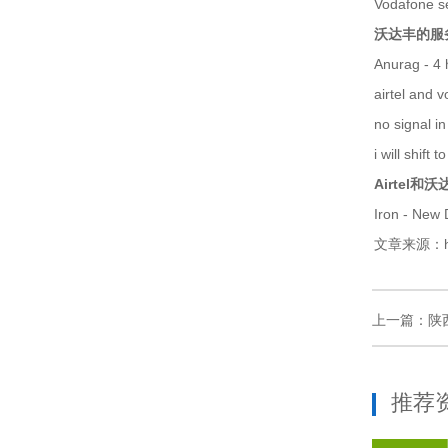
Vodafone se
沃达丰的服
Anurag - 4 
airtel and 
no signal in
i will shift t
Airtel
Iron - New 
文章来源：ht
上一篇：
陕
推荐