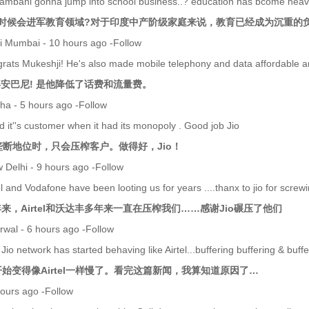
mbani gonna jump into school business..? education has bcome heavy h
时候会进军教育领域?对于印度中产阶级家庭来说，教育已经成为沉重的
i Mumbai - 10 hours ago -Follow
rats Mukeshji! He's also made mobile telephony and data affordable an
喜安巴尼! 是他降低了话费和流量费。
ha - 5 hours ago -Follow
ed it''s customer when it had its monopoly . Good job Jio
处于垄断地位时，只会压榨客户。做得好，Jio！
 Delhi - 9 hours ago -Follow
tel and Vodafone have been looting us for years ....thanx to jio for scre
.多年来，Airtel和沃达丰多年来一直在压榨我们……感谢Jio碾压了他们
wal - 6 hours ago -Follow
Jio network has started behaving like Airtel...buffering buffering & buff
开始变得像Airtel一样慢了。看完这篇新闻，我算知道原因了…
hours ago -Follow