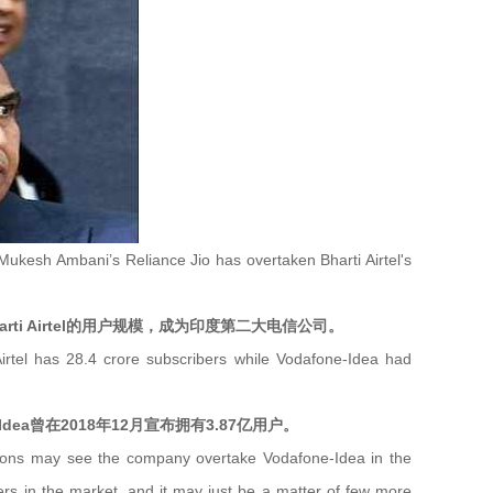
ukesh Ambani’s Reliance Jio has overtaken Bharti Airtel's
i Airtel的用户规模，成为印度第二大电信公司。
irtel has 28.4 crore subscribers while Vodafone-Idea had
ne-Idea曾在2018年12月宣布拥有3.87亿用户。
ditions may see the company overtake Vodafone-Idea in the
ers in the market, and it may just be a matter of few more