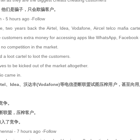
rtel as they are the biggest cheats cheating customers
el，他们是骗子，只会欺骗客户。
 - 5 hours ago -Follow
e, two years back the Airtel, Idea, Vodafone, Aircel telco mafia cart
 customers extra money for accessing apps like WhatsApp, Facebook 
no competition in the market.
 a loot cartel to loot the customers.
es to be kicked out of the market altogether.
io came in.
rtel、Idea、沃达丰(Vodafone)等电信垄断联盟试图压榨用户，甚至向
竞争。
断联盟，压榨客户。
加入了竞争。
ennai - 7 hours ago -Follow