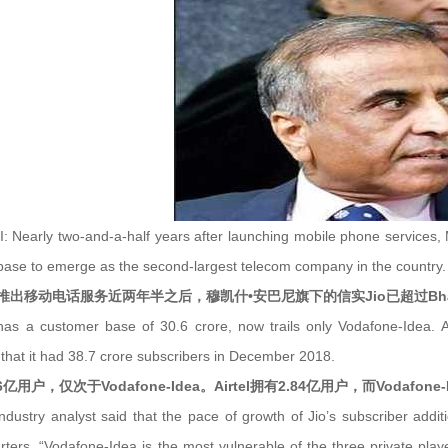
Nearly two-and-a-half years after launching mobile phone services, M
base to emerge as the second-largest telecom company in the country.
出移动电话服务近两年半之后，穆凯什•安巴尼旗下的信实Jio已超过Bhart
has a customer base of 30.6 crore, now trails only Vodafone-Idea. A
hat it had 38.7 crore subscribers in December 2018.
06亿用户，仅次于Vodafone-Idea。Airtel拥有2.84亿用户，而Vodafo
ndustry analyst said that the pace of growth of Jio’s subscriber ad
ters. “Vodafone-Idea is the most vulnerable of the three private play