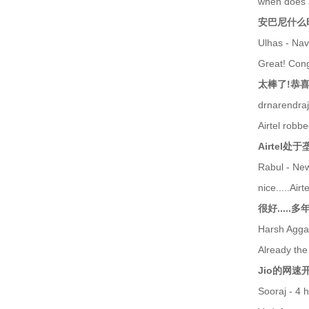
when does a
安巴尼什么
Ulhas - Nav
Great! Cong
太棒了!恭
drnarendraj
Airtel robb
Airtel
Rabul - New
nice.....Air
很好....
Harsh Aggar
Already the 
Jio的网速
Sooraj - 4 