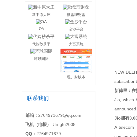
新中原大庄
微盘理财盘
OA
金沙平台
代购秒杀平
大富系统
环球国际
NEW DELHI: 
理、财版本
subscriber 
新德里：在推
联系我们
Jio, which 
announced t
邮箱：
2764971679@qq.com
Jio拥有3.
飞机（电报）：
lingfu2008
A telecom i
QQ：
2764971679
coming quar