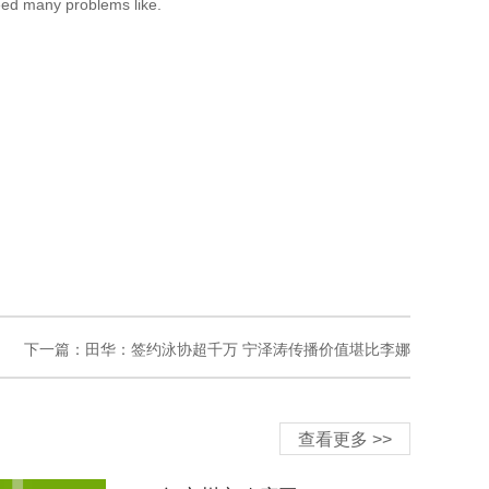
eed many problems like.
下一篇：
田华：签约泳协超千万 宁泽涛传播价值堪比李娜
查看更多 >>