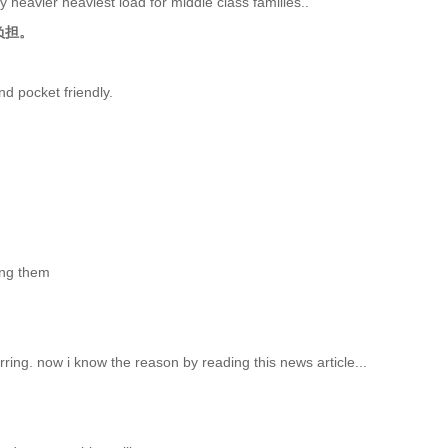
eavier heaviest load for middle class families..
负担。
d pocket friendly.
wing them
erring. now i know the reason by reading this news article...