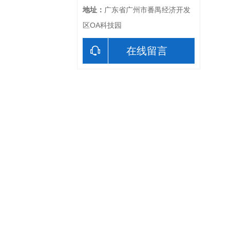
地址：
广东省广州市番禺经济开发
区OA科技园
在线留言