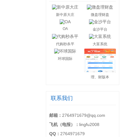
新中原大庄
微盘理财盘
OA
金沙平台
代购秒杀平
大富系统
环球国际
理、财版本
联系我们
邮箱：
2764971679@qq.com
飞机（电报）：
lingfu2008
QQ：
2764971679