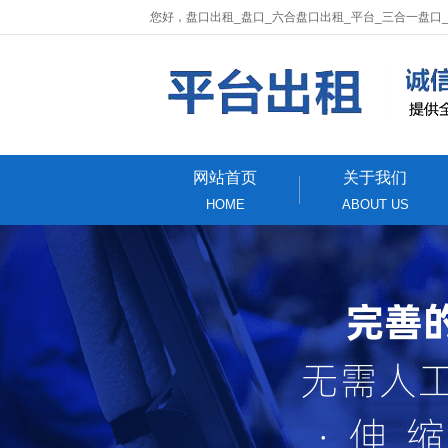
您好，盘口出租_盘口_六合盘口出租_平台_三合一盘口
网站首页
关于我们
HOME
ABOUT US